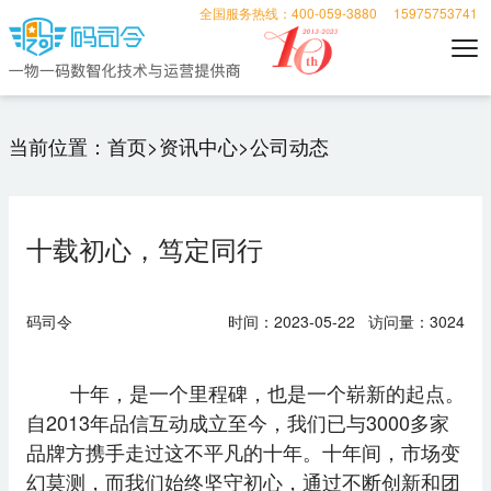
全国服务热线：400-059-3880
15975753741
当前位置：
首页
>
资讯中心
>
公司动态
十载初心，笃定同行
码司令
时间：2023-05-22 访问量：3024
十年，是一个里程碑，也是一个崭新的起点。
自2013年品信互动成立至今，我们已与3000多家
品牌方携手走过这不平凡的十年。十年间，市场变
幻莫测，而我们始终坚守初心，通过不断创新和团