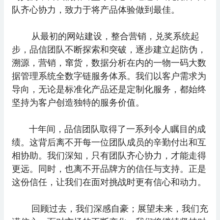
队齐心协力，致力于将产品体验做到最佳。
从最初的网站建设，整合营销，兑奖系统起
步，品信团队不断探索和突破，逐步建立起防伪，
溯源，营销，窜货，数据分析在内的一物一码大数
据管理系统全数字链服务体系。我们以客户需求为
导向，无论是标准化产品还是定制化服务，都始终
坚持为客户创造独特的服务价值。
十年间，品信团队取得了一系列令人瞩目的成
绩。这背后离不开每一位团队成员的辛勤付出和互
相协助。我们深知，只有团队齐心协力，才能走得
更远。同时，也离不开品牌方的信任与支持。正是
这份信任，让我们在面对挑战时更有信心和动力。
回顾过去，我们深感自豪；展望未来，我们充