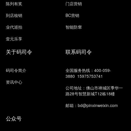
陈列有奖
门店营销
到店核销
BC营销
业代巡拍
智能防窜
壹元乐享
关于码司令
联系码司令
码司令简介
全国服务热线：400-059-
3880
15975753741
资讯中心
公司地址：佛山市禅城区季华一
路28号智慧新城T12栋18楼
邮箱：bd@pinxinweixin.com
公众号