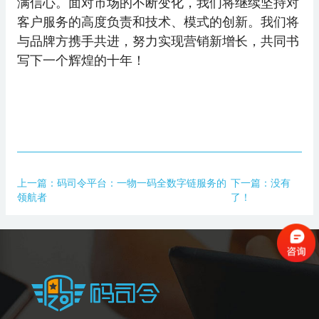
满信心。面对市场的不断变化，我们将继续坚持对
客户服务的高度负责和技术、模式的创新。我们将
与品牌方携手共进，努力实现营销新增长，共同书
写下一个辉煌的十年！
上一篇：
码司令平台：一物一码全数字链服务的
下一篇：没有
领航者
了！