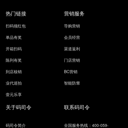
热门链接
营销服务
扫码领红包
导购营销
单品有奖
会员经营
开箱扫码
渠道返利
陈列有奖
门店营销
到店核销
BC营销
业代巡拍
智能防窜
壹元乐享
关于码司令
联系码司令
码司令简介
全国服务热线：400-059-